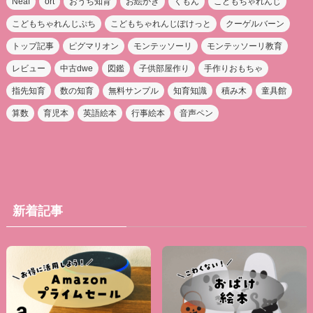
Neaf
ort
おうち知育
お絵かき
くもん
こどもちゃれんじ
こどもちゃれんじぷち
こどもちゃれんじぽけっと
クーゲルバーン
トップ記事
ピグマリオン
モンテッソーリ
モンテッソーリ教育
レビュー
中古dwe
図鑑
子供部屋作り
手作りおもちゃ
指先知育
数の知育
無料サンプル
知育知識
積み木
童具館
算数
育児本
英語絵本
行事絵本
音声ペン
新着記事