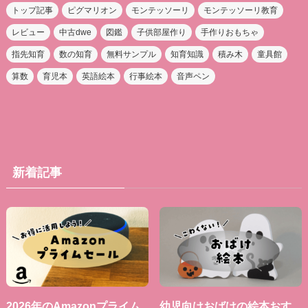
トップ記事
ピグマリオン
モンテッソーリ
モンテッソーリ教育
レビュー
中古dwe
図鑑
子供部屋作り
手作りおもちゃ
指先知育
数の知育
無料サンプル
知育知識
積み木
童具館
算数
育児本
英語絵本
行事絵本
音声ペン
新着記事
2026年のAmazonプライム
幼児向けおばけの絵本おす