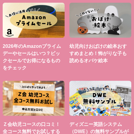
2026年のAmazonプライム
幼児向けおばけの絵本おす
デーやセールはいつ？ビッ
すめまとめ！怖がりな子も
クセールでお得になるもの
読めるオバケ絵本
をチェック
Ｚ会幼児コースの口コミ！
ディズニー英語システム
全コース無料でお試しする
（DWE）の無料サンプルが