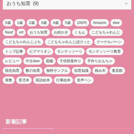
0歳
1歳
2歳
3歳
4歳
5歳
100均
Amazon
dwe
Neaf
ort
おうち知育
お絵かき
くもん
こどもちゃれんじ
こどもちゃれんじぷち
こどもちゃれんじぽけっと
クーゲルバーン
トップ記事
ピグマリオン
モンテッソーリ
モンテッソーリ教育
レビュー
中古dwe
図鑑
子供部屋作り
手作りおもちゃ
指先知育
数の知育
無料サンプル
知育知識
積み木
童具館
算数
育児本
英語絵本
行事絵本
音声ペン
新着記事