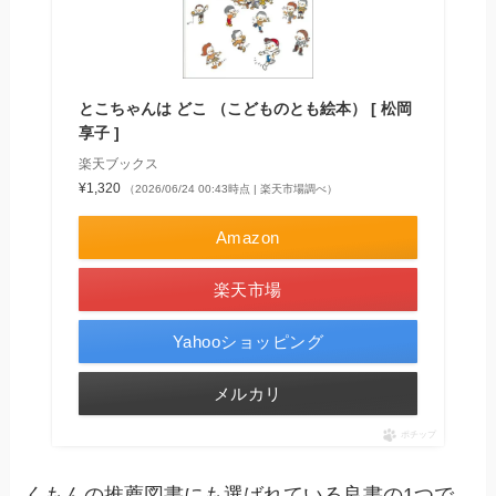
とこちゃんは どこ （こどものとも絵本） [ 松岡
享子 ]
楽天ブックス
¥1,320
（2026/06/24 00:43時点 | 楽天市場調べ）
Amazon
楽天市場
Yahooショッピング
メルカリ
ポチップ
くもんの推薦図書にも選ばれている良書の1つで