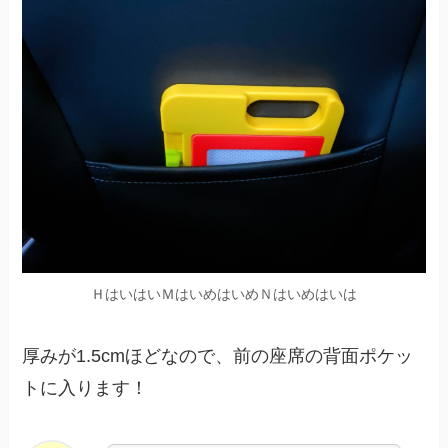
ＨはいはいＭはいめはいめＮはいめはいは
厚みが1.5cmほどなので、前の座席の背面ポケッ
トに入ります！